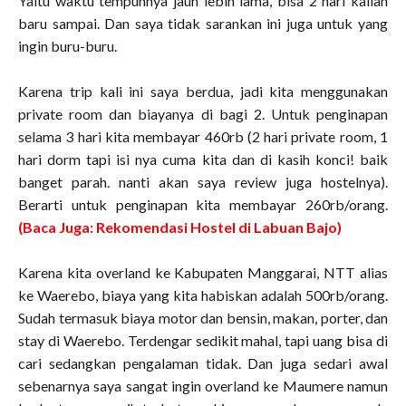
Yaitu waktu tempuhnya jauh lebih lama, bisa 2 hari kalian
baru sampai. Dan saya tidak sarankan ini juga untuk yang
ingin buru-buru.
Karena trip kali ini saya berdua, jadi kita menggunakan
private room dan biayanya di bagi 2. Untuk penginapan
selama 3 hari kita membayar 460rb (2 hari private room, 1
hari dorm tapi isi nya cuma kita dan di kasih konci! baik
banget parah. nanti akan saya review juga hostelnya).
Berarti untuk penginapan kita membayar 260rb/orang.
(
Baca Juga: Rekomendasi Hostel di Labuan Bajo
)
Karena kita overland ke Kabupaten Manggarai, NTT alias
ke Waerebo, biaya yang kita habiskan adalah 500rb/orang.
Sudah termasuk biaya motor dan bensin, makan, porter, dan
stay di Waerebo. Terdengar sedikit mahal, tapi uang bisa di
cari sedangkan pengalaman tidak. Dan juga sedari awal
sebenarnya saya sangat ingin overland ke Maumere namun