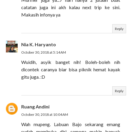
catatan juga ini akh kalau next trip ke sini.
Makasih infonya ya
Reply
Nia K. Haryanto
October 30, 2018 at 5:14 AM
Wuidih, asyik banget nih! Boleh-boleh nih
dicontek caranya biar bisa piknik hemat kayak
gitu juga. :D
Reply
Ruang Andini
October 30, 2018 at 10:04 AM
Wah mupeng. Labuan Bajo sekarang emang
sudah membuka diri, semoga makin banyak