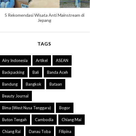
5 Rekomendasi Wisata Anti Mainstream di
Jepang
TAGS
Airy Indonesia
Artikel
ASEAN
Backpacking
Bali
Banda Aceh
Bandung
Bangkok
Bataan
Beauty Journal
Bima (West Nusa Tenggara)
Bogor
Buton Tengah
Cambodia
Chiang Mai
Chiang Rai
Danau Toba
Filipina