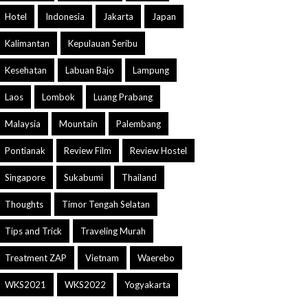
Hotel
Indonesia
Jakarta
Japan
Kalimantan
Kepulauan Seribu
Kesehatan
Labuan Bajo
Lampung
Laos
Lombok
Luang Prabang
Malaysia
Mountain
Palembang
Pontianak
Review Film
Review Hostel
Singapore
Sukabumi
Thailand
Thoughts
Timor Tengah Selatan
Tips and Trick
Traveling Murah
Treatment ZAP
Vietnam
Waerebo
WKS2021
WKS2022
Yogyakarta