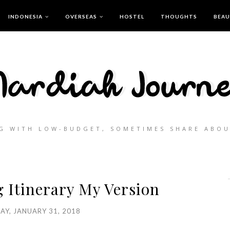
INDONESIA
OVERSEAS
HOSTEL
THOUGHTS
BEA
G WITH LOW-BUDGET, SOMETIMES SHARE ABO
 Itinerary My Version
Y, JANUARY 31, 2018