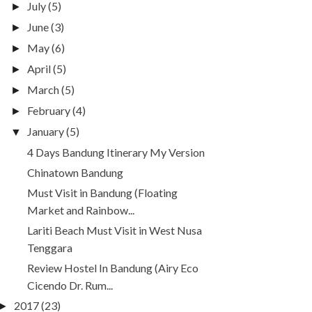
July
(5)
►
June
(3)
►
May
(6)
►
April
(5)
►
March
(5)
►
February
(4)
►
January
(5)
▼
4 Days Bandung Itinerary My Version
Chinatown Bandung
Must Visit in Bandung (Floating
Market and Rainbow...
Lariti Beach Must Visit in West Nusa
Tenggara
Review Hostel In Bandung (Airy Eco
Cicendo Dr. Rum...
2017
(23)
►